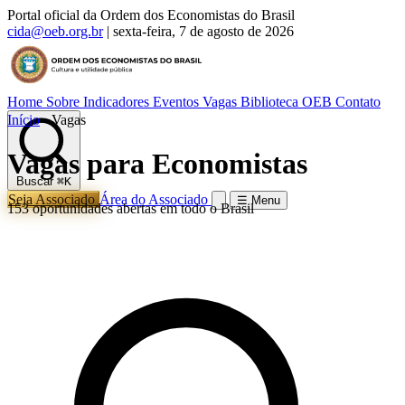
Portal oficial da Ordem dos Economistas do Brasil
cida@oeb.org.br
|
sexta-feira, 7 de agosto de 2026
Home
Sobre
Indicadores
Eventos
Vagas
Biblioteca OEB
Contato
Início
›
Vagas
Vagas para Economistas
Buscar
⌘K
Seja Associado
Área do Associado
☰ Menu
153 oportunidades abertas em todo o Brasil