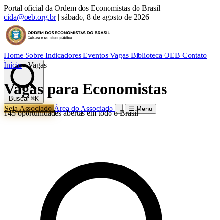
Portal oficial da Ordem dos Economistas do Brasil
cida@oeb.org.br
|
sábado, 8 de agosto de 2026
Home
Sobre
Indicadores
Eventos
Vagas
Biblioteca OEB
Contato
Início
›
Vagas
Vagas para Economistas
Buscar
⌘K
Seja Associado
Área do Associado
☰ Menu
145 oportunidades abertas em todo o Brasil