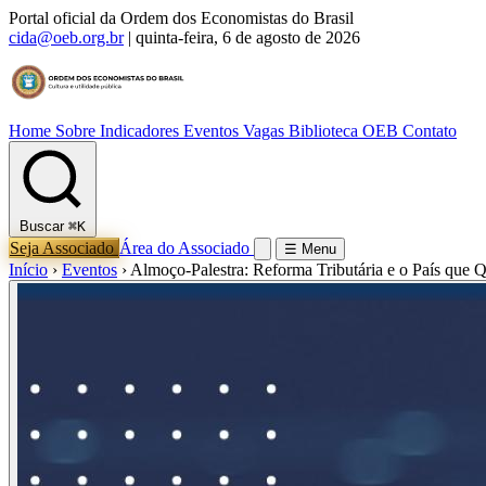
Portal oficial da Ordem dos Economistas do Brasil
cida@oeb.org.br
|
quinta-feira, 6 de agosto de 2026
Home
Sobre
Indicadores
Eventos
Vagas
Biblioteca OEB
Contato
Buscar
⌘K
Seja Associado
Área do Associado
☰ Menu
Início
›
Eventos
›
Almoço-Palestra: Reforma Tributária e o País que