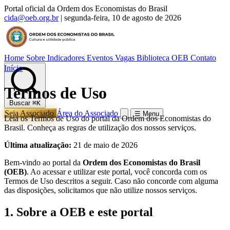
Portal oficial da Ordem dos Economistas do Brasil
cida@oeb.org.br
|
segunda-feira, 10 de agosto de 2026
Home
Sobre
Indicadores
Eventos
Vagas
Biblioteca OEB
Contato
Início
Termos de Uso
Buscar
⌘K
Seja Associado
Área do Associado
☰ Menu
Leia os Termos de Uso do portal da Ordem dos Economistas do
Brasil. Conheça as regras de utilização dos nossos serviços.
Última atualização:
21 de maio de 2026
Bem-vindo ao portal da
Ordem dos Economistas do Brasil
(OEB)
. Ao acessar e utilizar este portal, você concorda com os
Termos de Uso descritos a seguir. Caso não concorde com alguma
das disposições, solicitamos que não utilize nossos serviços.
1. Sobre a OEB e este portal