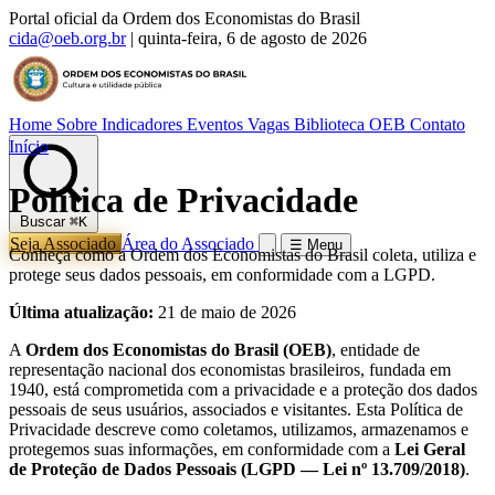
Portal oficial da Ordem dos Economistas do Brasil
cida@oeb.org.br
|
quinta-feira, 6 de agosto de 2026
Home
Sobre
Indicadores
Eventos
Vagas
Biblioteca OEB
Contato
Início
Política de Privacidade
Buscar
⌘K
Seja Associado
Área do Associado
☰ Menu
Conheça como a Ordem dos Economistas do Brasil coleta, utiliza e
protege seus dados pessoais, em conformidade com a LGPD.
Última atualização:
21 de maio de 2026
A
Ordem dos Economistas do Brasil (OEB)
, entidade de
representação nacional dos economistas brasileiros, fundada em
1940, está comprometida com a privacidade e a proteção dos dados
pessoais de seus usuários, associados e visitantes. Esta Política de
Privacidade descreve como coletamos, utilizamos, armazenamos e
protegemos suas informações, em conformidade com a
Lei Geral
de Proteção de Dados Pessoais (LGPD — Lei nº 13.709/2018)
.