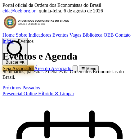
Portal oficial da Ordem dos Economistas do Brasil
cida@oeb.org.br
|
quinta-feira, 6 de agosto de 2026
Home
Sobre
Indicadores
Eventos
Vagas
Biblioteca OEB
Contato
Início
›
Eventos
Eventos e Agenda
Buscar
⌘K
Seja Associado
Área do Associado
☰ Menu
Seminários, palestras e debates da Ordem dos Economistas do
Brasil.
Próximos
Passados
Presencial
Online
Híbrido
✕ Limpar