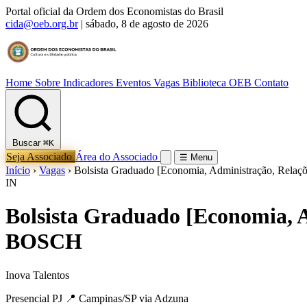
Portal oficial da Ordem dos Economistas do Brasil
cida@oeb.org.br
|
sábado, 8 de agosto de 2026
Home
Sobre
Indicadores
Eventos
Vagas
Biblioteca OEB
Contato
Buscar
⌘K
Seja Associado
Área do Associado
☰ Menu
Início
›
Vagas
›
Bolsista Graduado [Economia, Administração, Relaç
IN
Bolsista Graduado [Economia, A
BOSCH
Inova Talentos
Presencial
PJ
📍 Campinas/SP
via Adzuna