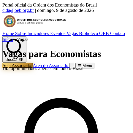
Portal oficial da Ordem dos Economistas do Brasil
cida@oeb.org.br
|
domingo, 9 de agosto de 2026
Home
Sobre
Indicadores
Eventos
Vagas
Biblioteca OEB
Contato
Início
›
Vagas
Vagas para Economistas
Buscar
⌘K
Seja Associado
Área do Associado
☰ Menu
145 oportunidades abertas em todo o Brasil