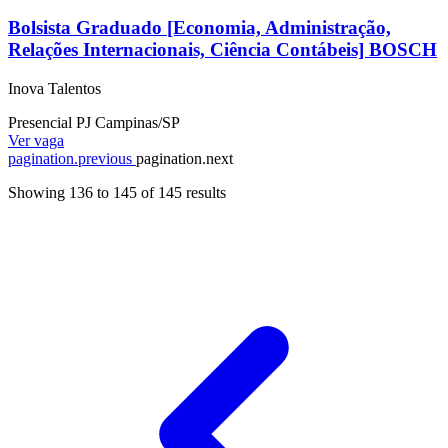
Bolsista Graduado [Economia, Administração,
Relações Internacionais, Ciência Contábeis] BOSCH
Inova Talentos
Presencial
PJ
Campinas/SP
Ver vaga
pagination.previous
pagination.next
Showing
136
to
145
of
145
results