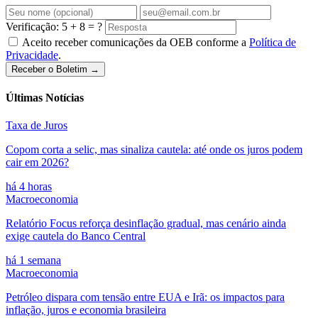
Verificação: 5 + 8 = ?
Aceito receber comunicações da OEB conforme a
Política de
Privacidade
.
Receber o Boletim →
Últimas Notícias
Taxa de Juros
Copom corta a selic, mas sinaliza cautela: até onde os juros podem
cair em 2026?
há 4 horas
Macroeconomia
Relatório Focus reforça desinflação gradual, mas cenário ainda
exige cautela do Banco Central
há 1 semana
Macroeconomia
Petróleo dispara com tensão entre EUA e Irã: os impactos para
inflação, juros e economia brasileira