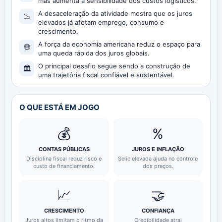
mas aumenta a sensibilidade dos custos logísticos.
A desaceleração da atividade mostra que os juros
📉
elevados já afetam emprego, consumo e
crescimento.
A força da economia americana reduz o espaço para
🌐
uma queda rápida dos juros globais.
O principal desafio segue sendo a construção de
🏛️
uma trajetória fiscal confiável e sustentável.
O QUE ESTÁ EM JOGO
💰
%
CONTAS PÚBLICAS
JUROS E INFLAÇÃO
Disciplina fiscal reduz risco e
Selic elevada ajuda no controle
custo de financiamento.
dos preços.
📈
🤝
CRESCIMENTO
CONFIANÇA
Juros altos limitam o ritmo da
Credibilidade atrai