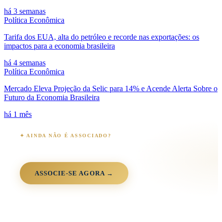
há 3 semanas
Política Econômica
Tarifa dos EUA, alta do petróleo e recorde nas exportações: os
impactos para a economia brasileira
há 4 semanas
Política Econômica
Mercado Eleva Projeção da Selic para 14% e Acende Alerta Sobre o
Futuro da Economia Brasileira
há 1 mês
✦ AINDA NÃO É ASSOCIADO?
Junte-se à comunidade OEB
+3.000 associados · 90+ anos · 26 estados · 100% digital
ASSOCIE-SE AGORA →