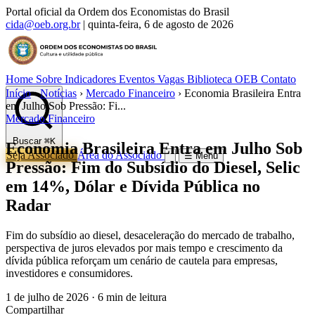
Portal oficial da Ordem dos Economistas do Brasil
cida@oeb.org.br
|
quinta-feira, 6 de agosto de 2026
Home
Sobre
Indicadores
Eventos
Vagas
Biblioteca OEB
Contato
Início
›
Notícias
›
Mercado Financeiro
›
Economia Brasileira Entra
em Julho Sob Pressão: Fi...
Mercado Financeiro
Buscar
⌘K
Economia Brasileira Entra em Julho Sob
Seja Associado
Área do Associado
☰ Menu
Pressão: Fim do Subsídio do Diesel, Selic
em 14%, Dólar e Dívida Pública no
Radar
Fim do subsídio ao diesel, desaceleração do mercado de trabalho,
perspectiva de juros elevados por mais tempo e crescimento da
dívida pública reforçam um cenário de cautela para empresas,
investidores e consumidores.
1 de julho de 2026
·
6 min de leitura
Compartilhar