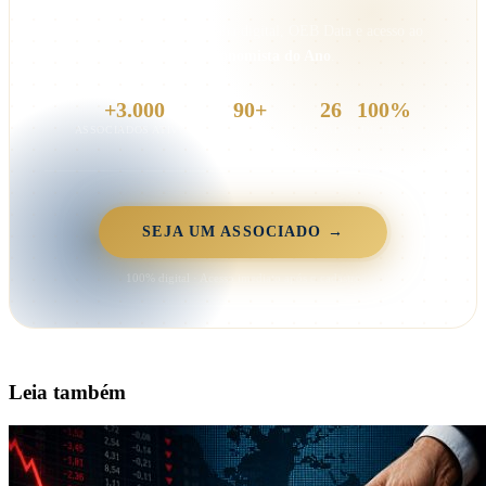
Cursos gratuitos, carteirinha digital, OEB Data e acesso ao
Prêmio Economista do Ano
.
+3.000
90+
26
100%
ASSOCIADOS ATIVOS
ANOS DE HISTÓRIA
ESTADOS
DIGITAL
SEJA UM ASSOCIADO →
100% digital · Acesso imediato após o cadastro
Leia também