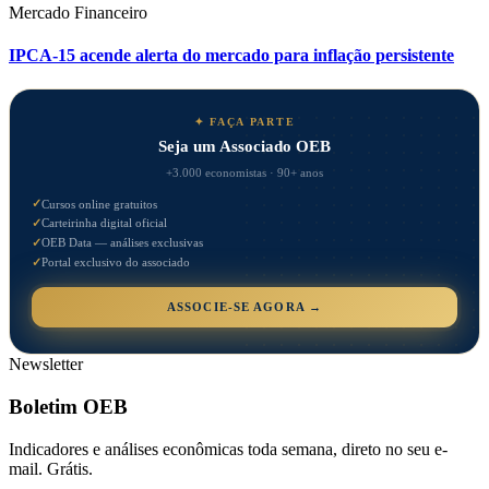
Mercado Financeiro
IPCA-15 acende alerta do mercado para inflação persistente
✦ FAÇA PARTE
Seja um Associado OEB
+3.000 economistas · 90+ anos
✓
Cursos online gratuitos
✓
Carteirinha digital oficial
✓
OEB Data — análises exclusivas
✓
Portal exclusivo do associado
ASSOCIE-SE AGORA →
Newsletter
Boletim OEB
Indicadores e análises econômicas toda semana, direto no seu e-
mail. Grátis.