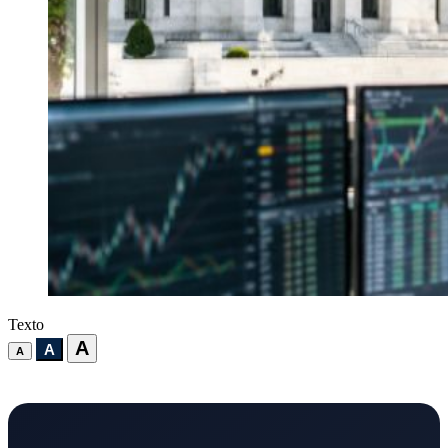
Texto
A
A
A