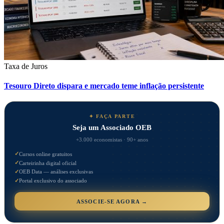
Taxa de Juros
Tesouro Direto dispara e mercado teme inflação persistente
✦ FAÇA PARTE
Seja um Associado OEB
+3.000 economistas · 90+ anos
✓
Cursos online gratuitos
✓
Carteirinha digital oficial
✓
OEB Data — análises exclusivas
✓
Portal exclusivo do associado
ASSOCIE-SE AGORA →