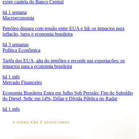
exige cautela do Banco Central
há 1 semana
Macroeconomia
Petróleo dispara com tensão entre EUA e Irã: os impactos para
inflação, juros e economia brasileira
há 3 semanas
Política Econômica
Tarifa dos EUA, alta do petróleo e recorde nas exportações: os
impactos para a economia brasileira
há 1 mês
Mercado Financeiro
Economia Brasileira Entra em Julho Sob Pressão: Fim do Subsídio
do Diesel, Selic em 14%, Dólar e Dívida Pública no Radar
há 1 mês
✦ AINDA NÃO É ASSOCIADO?
Junte-se à comunidade OEB
+3.000 associados · 90+ anos · 26 estados · 100% digital