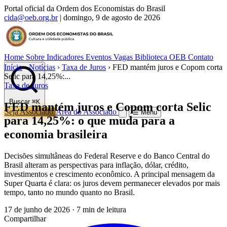
Portal oficial da Ordem dos Economistas do Brasil
cida@oeb.org.br
|
domingo, 9 de agosto de 2026
Home
Sobre
Indicadores
Eventos
Vagas
Biblioteca OEB
Contato
Início
›
Notícias
›
Taxa de Juros
›
FED mantém juros e Copom corta
Selic para 14,25%:...
Taxa de Juros
Buscar
⌘K
FED mantém juros e Copom corta Selic
Seja Associado
Área do Associado
☰ Menu
para 14,25%: o que muda para a
economia brasileira
Decisões simultâneas do Federal Reserve e do Banco Central do
Brasil alteram as perspectivas para inflação, dólar, crédito,
investimentos e crescimento econômico. A principal mensagem da
Super Quarta é clara: os juros devem permanecer elevados por mais
tempo, tanto no mundo quanto no Brasil.
17 de junho de 2026
·
7 min de leitura
Compartilhar