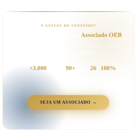
✦ GOSTOU DO CONTEÚDO?
Acesse muito mais como
Associado OEB
Cursos gratuitos, carteirinha digital, OEB Data e acesso ao
Prêmio Economista do Ano
.
+3.000
90+
26
100%
ASSOCIADOS ATIVOS
ANOS DE HISTÓRIA
ESTADOS
DIGITAL
SEJA UM ASSOCIADO →
100% digital · Acesso imediato após o cadastro