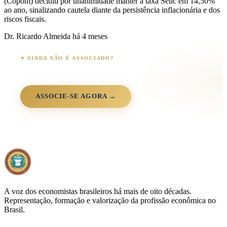
(Copom) decidiu por unanimidade manter a taxa Selic em 14,50%
ao ano, sinalizando cautela diante da persistência inflacionária e dos
riscos fiscais.
Dr. Ricardo Almeida
há 4 meses
✦ AINDA NÃO É ASSOCIADO?
Junte-se à comunidade OEB
+3.000 associados · 90+ anos · 26 estados · 100% digital
ASSOCIE-SE AGORA →
A voz dos economistas brasileiros há mais de oito décadas.
Representação, formação e valorização da profissão econômica no
Brasil.