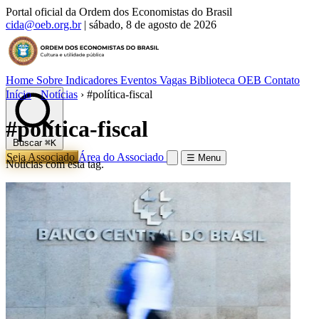
Portal oficial da Ordem dos Economistas do Brasil
cida@oeb.org.br
|
sábado, 8 de agosto de 2026
Home
Sobre
Indicadores
Eventos
Vagas
Biblioteca OEB
Contato
Início
›
Notícias
›
#política-fiscal
#política-fiscal
Buscar
⌘K
Seja Associado
Área do Associado
☰ Menu
Notícias com esta tag.