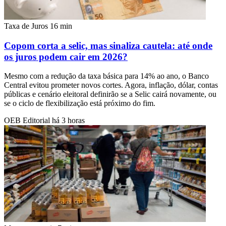
Taxa de Juros
16 min
Copom corta a selic, mas sinaliza cautela: até onde
os juros podem cair em 2026?
Mesmo com a redução da taxa básica para 14% ao ano, o Banco
Central evitou prometer novos cortes. Agora, inflação, dólar, contas
públicas e cenário eleitoral definirão se a Selic cairá novamente, ou
se o ciclo de flexibilização está próximo do fim.
OEB Editorial
há 3 horas