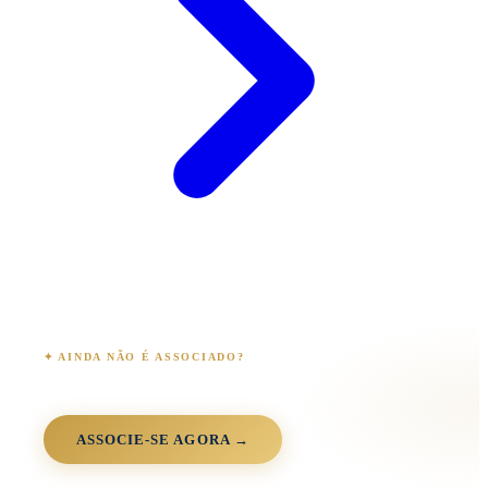
✦ AINDA NÃO É ASSOCIADO?
Junte-se à comunidade OEB
+3.000 associados · 90+ anos · 26 estados · 100% digital
ASSOCIE-SE AGORA →