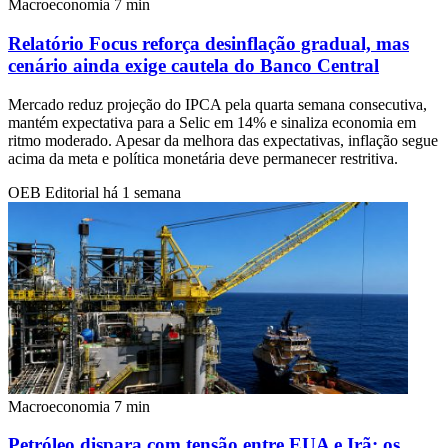
Macroeconomia
7 min
Relatório Focus reforça desinflação gradual, mas
cenário ainda exige cautela do Banco Central
Mercado reduz projeção do IPCA pela quarta semana consecutiva,
mantém expectativa para a Selic em 14% e sinaliza economia em
ritmo moderado. Apesar da melhora das expectativas, inflação segue
acima da meta e política monetária deve permanecer restritiva.
OEB Editorial
há 1 semana
Macroeconomia
7 min
Petróleo dispara com tensão entre EUA e Irã: os