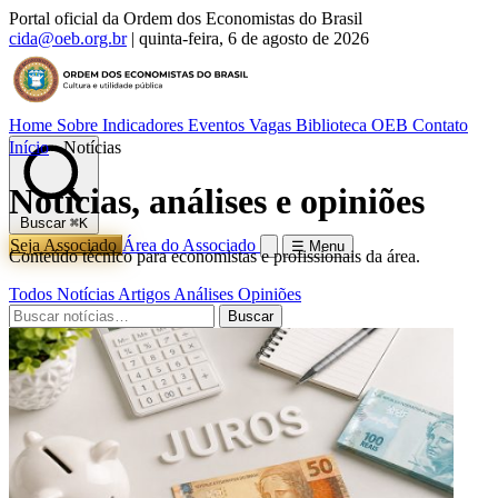
Portal oficial da Ordem dos Economistas do Brasil
cida@oeb.org.br
|
quinta-feira, 6 de agosto de 2026
Home
Sobre
Indicadores
Eventos
Vagas
Biblioteca OEB
Contato
Início
›
Notícias
Notícias, análises e opiniões
Buscar
⌘K
Seja Associado
Área do Associado
☰ Menu
Conteúdo técnico para economistas e profissionais da área.
Todos
Notícias
Artigos
Análises
Opiniões
Buscar